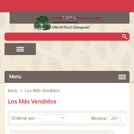
Carrito:
Menu
Inicio
>
Los Más Vendidos
Los Más Vendidos
Ordenar por
--
Mostrar:
20